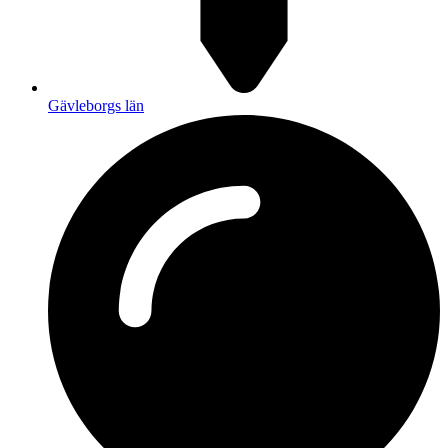
Gävleborgs län