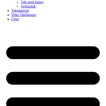
Tak med kupor
Sedumtak
Takmaterial
Hitta Takläggare
Orter