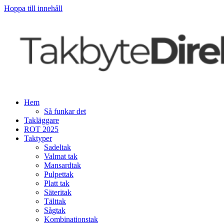
Hoppa till innehåll
Hem
Så funkar det
Takläggare
ROT 2025
Taktyper
Sadeltak
Valmat tak
Mansardtak
Pulpettak
Platt tak
Säteritak
Tälttak
Sågtak
Kombinationstak