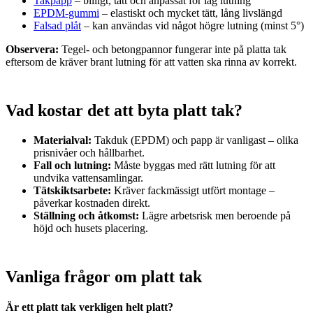
Takpapp
– billigt, tätt och anpassat för låg lutning
EPDM-gummi
– elastiskt och mycket tätt, lång livslängd
Falsad plåt
– kan användas vid något högre lutning (minst 5°)
Observera:
Tegel- och betongpannor fungerar inte på platta tak
eftersom de kräver brant lutning för att vatten ska rinna av korrekt.
Vad kostar det att byta platt tak?
Materialval:
Takduk (EPDM) och papp är vanligast – olika
prisnivåer och hållbarhet.
Fall och lutning:
Måste byggas med rätt lutning för att
undvika vattensamlingar.
Tätskiktsarbete:
Kräver fackmässigt utfört montage –
påverkar kostnaden direkt.
Ställning och åtkomst:
Lägre arbetsrisk men beroende på
höjd och husets placering.
Vanliga frågor om platt tak
Är ett platt tak verkligen helt platt?