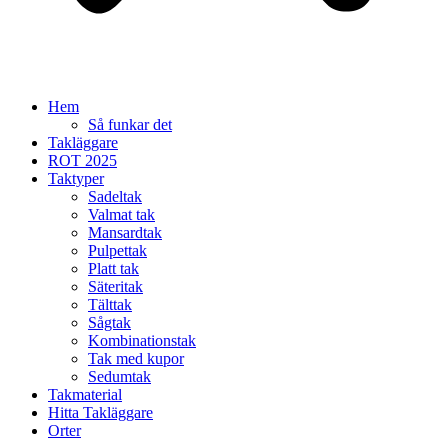
Hem
Så funkar det
Takläggare
ROT 2025
Taktyper
Sadeltak
Valmat tak
Mansardtak
Pulpettak
Platt tak
Säteritak
Tälttak
Sågtak
Kombinationstak
Tak med kupor
Sedumtak
Takmaterial
Hitta Takläggare
Orter