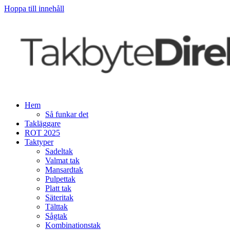
Hoppa till innehåll
Hem
Så funkar det
Takläggare
ROT 2025
Taktyper
Sadeltak
Valmat tak
Mansardtak
Pulpettak
Platt tak
Säteritak
Tälttak
Sågtak
Kombinationstak