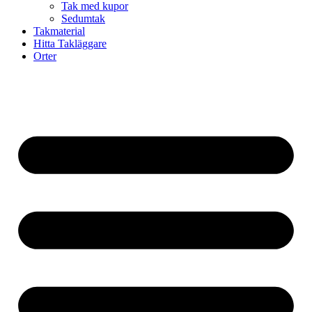
Tak med kupor
Sedumtak
Takmaterial
Hitta Takläggare
Orter