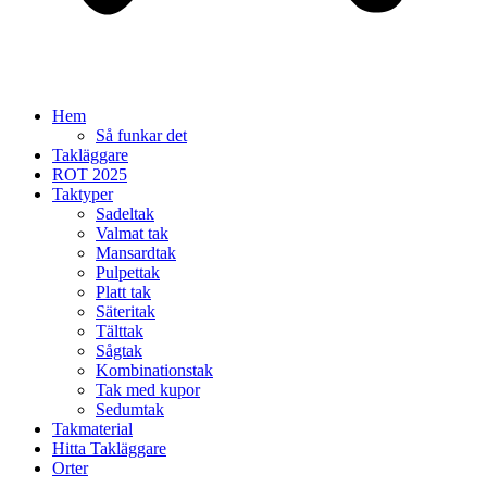
Hem
Så funkar det
Takläggare
ROT 2025
Taktyper
Sadeltak
Valmat tak
Mansardtak
Pulpettak
Platt tak
Säteritak
Tälttak
Sågtak
Kombinationstak
Tak med kupor
Sedumtak
Takmaterial
Hitta Takläggare
Orter