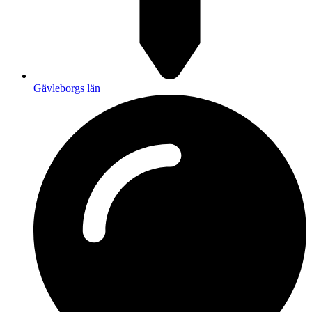
Gävleborgs län